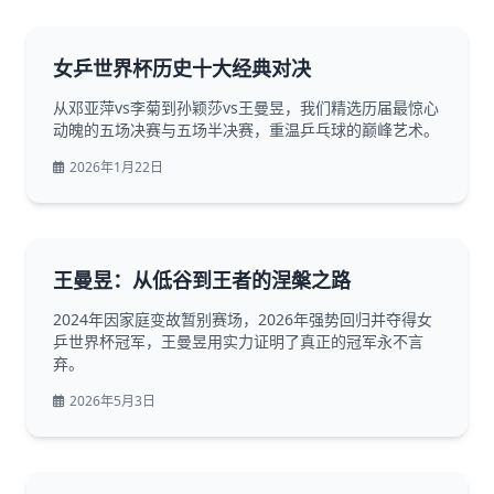
女乒世界杯历史十大经典对决
从邓亚萍vs李菊到孙颖莎vs王曼昱，我们精选历届最惊心
动魄的五场决赛与五场半决赛，重温乒乓球的巅峰艺术。
2026年1月22日
王曼昱：从低谷到王者的涅槃之路
2024年因家庭变故暂别赛场，2026年强势回归并夺得女
乒世界杯冠军，王曼昱用实力证明了真正的冠军永不言
弃。
2026年5月3日